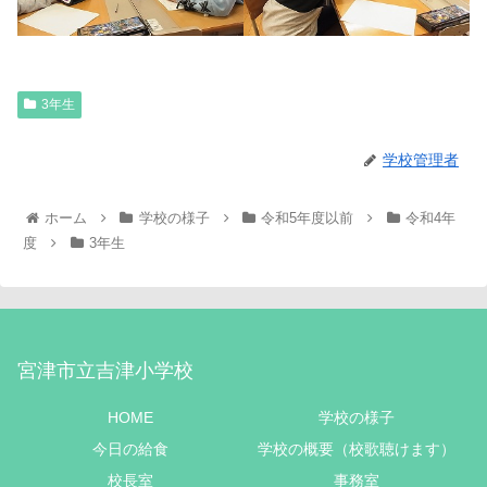
3年生
学校管理者
ホーム
学校の様子
令和5年度以前
令和4年
度
3年生
宮津市立吉津小学校
HOME
学校の様子
今日の給食
学校の概要（校歌聴けます）
校長室
事務室