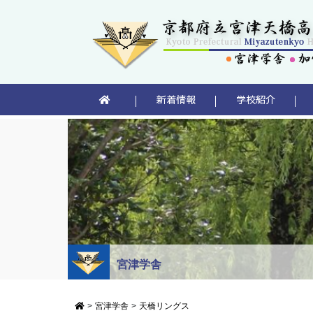
新着情報
学校紹介
宮津学舎
>
宮津学舎
>
天橋リングス