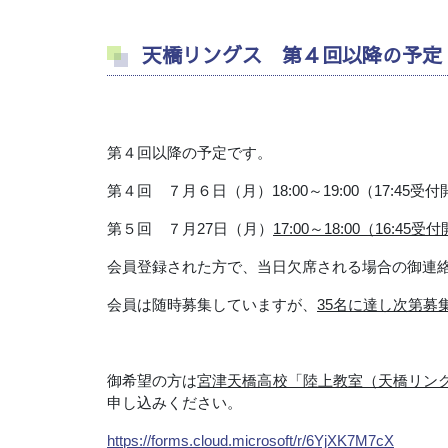
天橋リングス 第４回以降の予定
第４回以降の予定です。
第４回 ７月６日（月）
18:00
～
19:00
（
17:45
受付
第５回 ７月
27
日（月）
17:00
～
18:00
（
16:45
受付
会員登録された方で、当日欠席される場合の御連
会員は随時募集していますが、
35
名に達し次第募
御希望の方は
宮津天橋高校「陸上教室（天橋リン
申し込みください。
https://forms.cloud.microsoft/r/6YjXK7M7cX