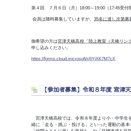
第４回 ７月６日（月）
18:00
～
19:00
（
17:45
受付
会員は随時募集していますが、
35
名に達し次第募
（５
御希望の方は
宮津天橋高校「陸上教室（天橋リン
申し込みください。
https://forms.cloud.microsoft/r/6YjXK7M7cX
【参加者募集】令和８年度 宮津
宮津天橋高校では、令和８年度より小・中学生を
緒に「走る・跳ぶ・投げる」といった運動の基本
「仲間とともに楽しむ気持ち」や「目標達成を目