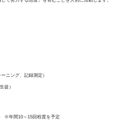
レーニング、記録測定）
生徒）
） ※年間
10
～
15
回程度を予定