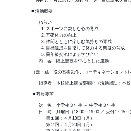
■ 活動概要
ねらい
スポーツに親しむ心の育成
基礎体力の向上
仲間とともに楽しむ気持ちの育成
目標達成を目指して努力する態度の育成
異年齢交流による学び合い
内 容 陸上競技を中心とした運動
（走・跳・投の基礎動作、コーディネーショント
指導者 本校陸上競技部顧問（活動補助：本校
■ 募集要項
対 象 小学校３年生 ～ 中学校３年生
日 時 月曜日（
18:00
～
19:00
／ 受付
17:45
～
第１回：４月
13
日（月）
第２回：４月
20
日（月）
第３回：６月８日（月）