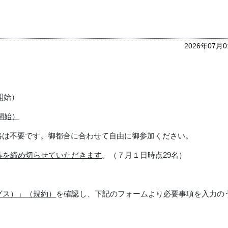
2026年07月
開始）
開始）
絡は不要です。御都合に合わせて自由に御参加ください。
集を締め切らせていただきます
。（７月１日時点
29
名）
グス）」（規約）
を確認し、下記のフォームより必要事項を入力の