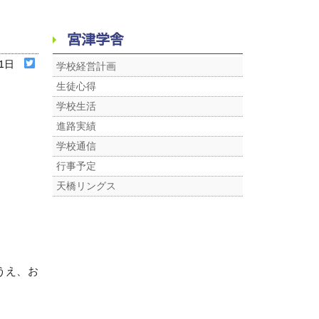
宮津学舎
01日
学校経営計画
生徒心得
学校生活
進路実績
学校通信
行事予定
天橋リングス
うえ、お