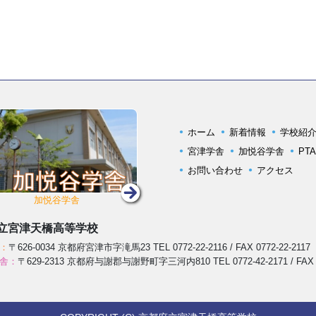
ホーム
新着情報
学校紹
宮津学舎
加悦谷学舎
PT
お問い合わせ
アクセス
加悦谷学舎
立宮津天橋高等学校
：
〒626-0034
京都府宮津市字滝馬23
TEL 0772-22-2116 / FAX 0772-22-2117
舎：
〒629-2313
京都府与謝郡与謝野町字三河内810
TEL 0772-42-2171 / FAX