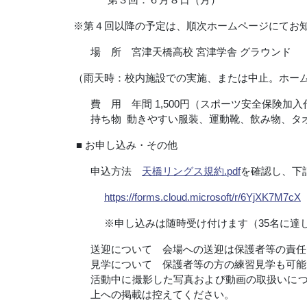
※第４回以降の予定は、順次ホームページにてお
場 所 宮津天橋高校 宮津学舎 グラウンド
（雨天時：校内施設での実施、または中止。ホー
費 用 年間
1,500
円（スポーツ安全保険加入
持ち物 動きやすい服装、運動靴、飲み物、タ
■ お申し込み・その他
申込方法
天橋リングス規約.pdf
を確認し、下
https://forms.cloud.microsoft/r/6YjXK7M7cX
※申し込みは随時受け付けます（35名に達し
送迎について 会場への送迎は保護者等の責任
見学について 保護者等の方の練習見学も可能
活動中に撮影した写真および動画の取扱いにつ
上への掲載は控えてください。