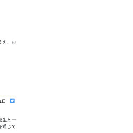
うえ、お
01日
校生と一
を通じて