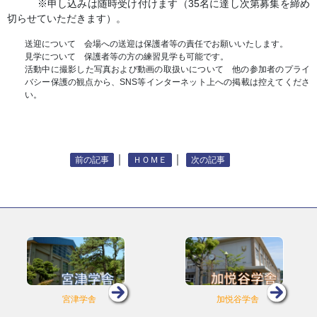
※申し込みは随時受け付けます（35名に達し次第募集を締め
切らせていただきます）。
送迎について 会場への送迎は保護者等の責任でお願いいたします。
見学について 保護者等の方の練習見学も可能です。
活動中に撮影した写真および動画の取扱いについて 他の参加者のプライ
バシー保護の観点から、SNS等インターネット上への掲載は控えてくださ
い。
｜
｜
前の記事
ＨＯＭＥ
次の記事
宮津学舎
加悦谷学舎