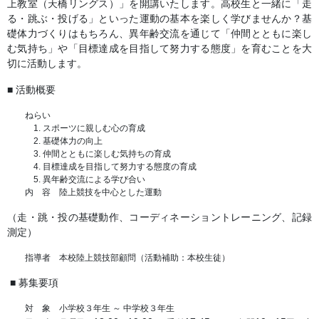
上教室（天橋リングス）」を開講いたします。高校生と一緒に「走
る・跳ぶ・投げる」といった運動の基本を楽しく学びませんか？基
礎体力づくりはもちろん、異年齢交流を通じて「仲間とともに楽し
む気持ち」や「目標達成を目指して努力する態度」を育むことを大
切に活動します。
■ 活動概要
ねらい
スポーツに親しむ心の育成
基礎体力の向上
仲間とともに楽しむ気持ちの育成
目標達成を目指して努力する態度の育成
異年齢交流による学び合い
内 容 陸上競技を中心とした運動
（走・跳・投の基礎動作、コーディネーショントレーニング、記録
測定）
指導者 本校陸上競技部顧問（活動補助：本校生徒）
■ 募集要項
対 象 小学校３年生 ～ 中学校３年生