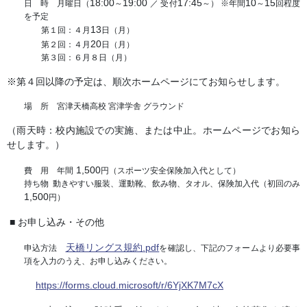
18:00
19:00
17:45
10
15
日 時 月曜日（
～
／ 受付
～） ※年間
～
回程度
を予定
13
第１回：４月
日（月）
20
第２回：４月
日（月）
第３回：６月８日（月）
※第４回以降の予定は、順次ホームページにてお知らせします。
場 所 宮津天橋高校 宮津学舎 グラウンド
（雨天時：校内施設での実施、または中止。ホームページでお知ら
せします。）
1,500
費 用 年間
円（スポーツ安全保険加入代として）
持ち物 動きやすい服装、運動靴、飲み物、タオル、保険加入代（初回のみ
1,500
円）
■ お申し込み・その他
天橋リングス規約.pdf
申込方法
を確認し、下記のフォームより必要事
項を入力のうえ、お申し込みください。
https://forms.cloud.microsoft/r/6YjXK7M7cX