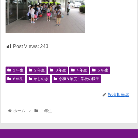
Post Views:
243
１年生
２年生
３年生
４年生
５年生
６年生
かしのき
令和８年度・学校の様子
投稿担当者
ホーム
１年生