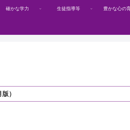
確かな学力
生徒指導等
豊かな心の
月版）