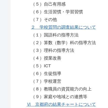
（５）自己有用感
（６）生活習慣・学習習慣
（７）その他
２ 学校質問の調査結果について
（１）国語科の指導方法
（２）算数（数学）科の指導方法
（３）理科の指導方法
（４）授業改善
（５）ICT
（６）生徒指導
（７）学校運営
（８）教職員の資質能力の向上
（９）家庭や地域との連携等
Ⅵ 京都府の結果チャートについて