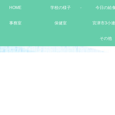
HOME
学校の様子
今日の給
事務室
保健室
宮津市3小
その他