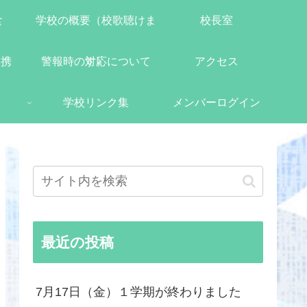
食
学校の概要（校歌聴けま
校長室
連携
警報時の対応について
す）
アクセス
学校リンク集
メンバーログイン
最近の投稿
7月17日（金）１学期が終わりました