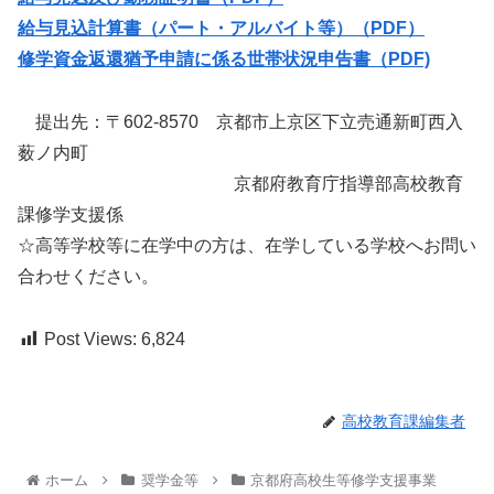
給与見込計算書（パート・アルバイト等）（PDF）
修学資金返還猶予申請に係る世帯状況申告書（PDF)
提出先：〒602-8570 京都市上京区下立売通新町西入
薮ノ内町
京都府教育庁指導部高校教育
課修学支援係
☆高等学校等に在学中の方は、在学している学校へお問い
合わせください。
Post Views:
6,824
高校教育課編集者
ホーム
奨学金等
京都府高校生等修学支援事業