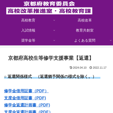
高校教育
高校改革
入試情報
教育共創室
奨学金等
よくある質問
京都府高校生等修学支援事業【返還】
2024.04.10
2022.11.17
○ 返還関係様式 （返還猶予関係の様式を除く。）
修学金借用証書（PDF）
支度金借用証書（PDF)
修学金返還計画書（PDF)
支度金返還計画書（PDF）