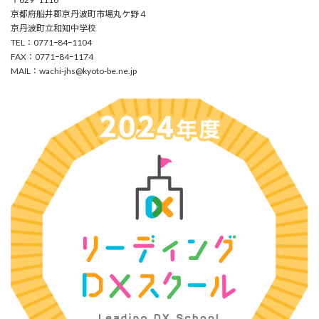
京都府船井郡京丹波町市場丸ケ野４
京丹波町立和知中学校
TEL：0771ｰ84ｰ1104
FAX：0771ｰ84ｰ1174
MAIL：
wachi-jhs@kyoto-be.ne.jp