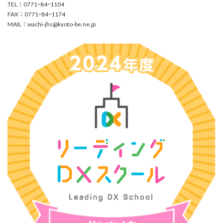
TEL：0771ｰ84ｰ1104
FAX：0771ｰ84ｰ1174
MAIL：
wachi-jhs@kyoto-be.ne.jp