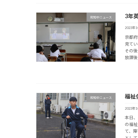
3年
和知中ニュース
2023年
京都府
見てい
その後
放課後
福祉
和知中ニュース
2023年
本日、
の福祉
て、障
として