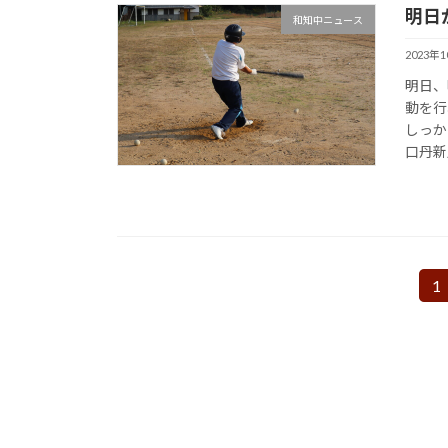
明日
和知中ニュース
2023年
明日、
動を行
しっか
口丹新
投
1
固
定
稿
ペ
の
ー
ジ
ペ
ー