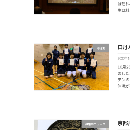
は理科
生は社
口丹
部活動
2023年
10月
ました
テンの
体戦が行
京都
和知中ニュース