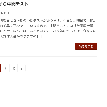
から中間テスト
10月18日
明後日と２学期の中間テストがあります。今日は水曜日で、部活
わず早く下校をしていますので、中間テストに向けた家庭学習に
りと取り組んでほしいと思います。野球部については、今週末に
人野球大会がありますの […]
続きを読む
2
3
»
固
固
定
定
ペ
ペ
ー
ー
ジ
ジ