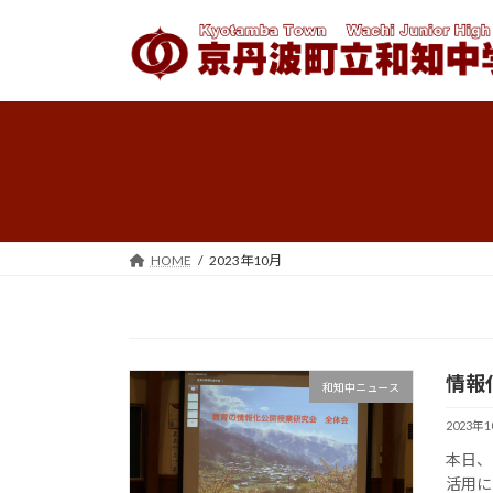
コ
ナ
ン
ビ
テ
ゲ
ン
ー
ツ
シ
へ
ョ
ス
ン
キ
に
ッ
移
プ
動
HOME
2023年10月
情報
和知中ニュース
2023年
本日、
活用に