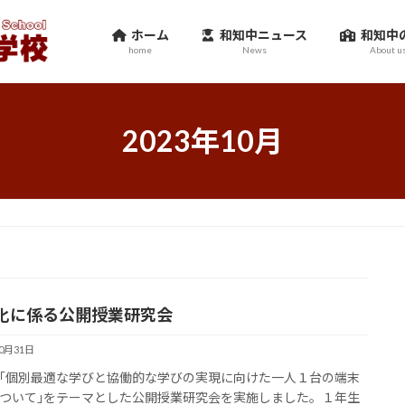
ホーム
和知中ニュース
和知中
home
News
About u
2023年10月
化に係る公開授業研究会
10月31日
｢個別最適な学びと協働的な学びの実現に向けた一人１台の端末
ついて｣をテーマとした公開授業研究会を実施しました。１年生