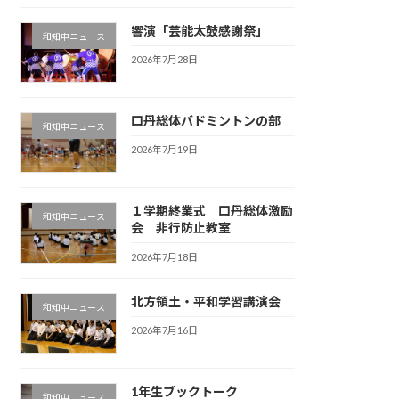
響演「芸能太鼓感謝祭」
和知中ニュース
2026年7月28日
口丹総体バドミントンの部
和知中ニュース
2026年7月19日
１学期終業式 口丹総体激励
和知中ニュース
会 非行防止教室
2026年7月18日
北方領土・平和学習講演会
和知中ニュース
2026年7月16日
1年生ブックトーク
和知中ニュース