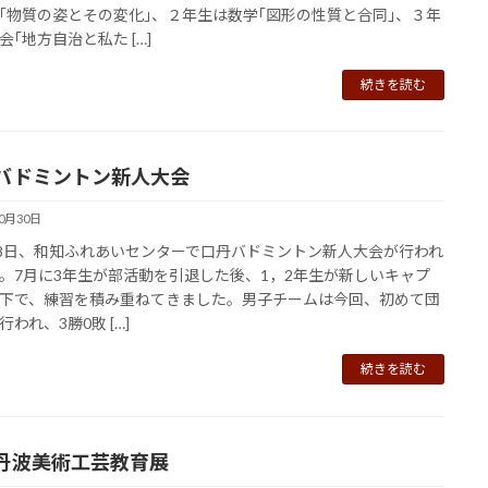
｢物質の姿とその変化｣、２年生は数学｢図形の性質と合同｣、３年
会｢地方自治と私た […]
続きを読む
バドミントン新人大会
10月30日
28日、和知ふれあいセンターで口丹バドミントン新人大会が行われ
。7月に3年生が部活動を引退した後、1，2年生が新しいキャプ
下で、練習を積み重ねてきました。男子チームは今回、初めて団
われ、3勝0敗 […]
続きを読む
丹波美術工芸教育展