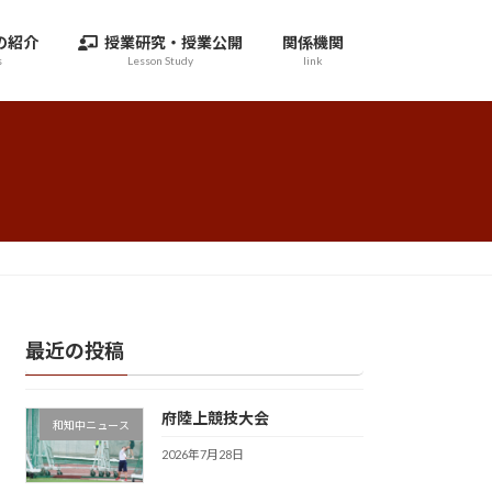
の紹介
授業研究・授業公開
関係機関
s
Lesson Study
link
最近の投稿
府陸上競技大会
和知中ニュース
2026年7月28日