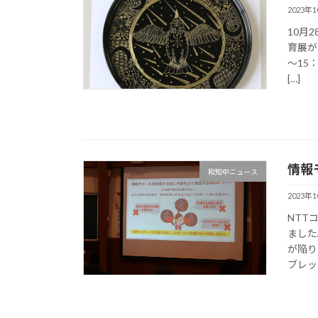
2023年
10月
育展が
～15
[…]
情報
和知中ニュース
2023年
NTT
ました
が陥り
ブレッ