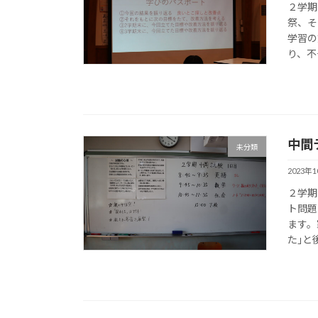
２学期
祭、そ
学習の
り、不
中間
未分類
2023年
２学期
ト問題
ます。
た｣と