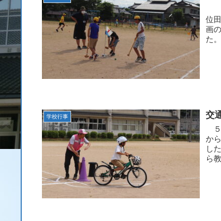
４
位
画
た
交
学校行事
５
か
し
ら
だこ