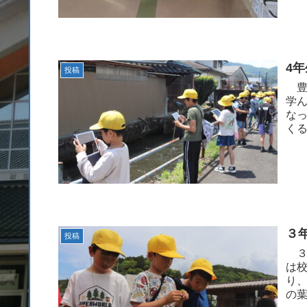
4
投稿
豊
学
な
く
用水
３
投稿
３
は
り
の