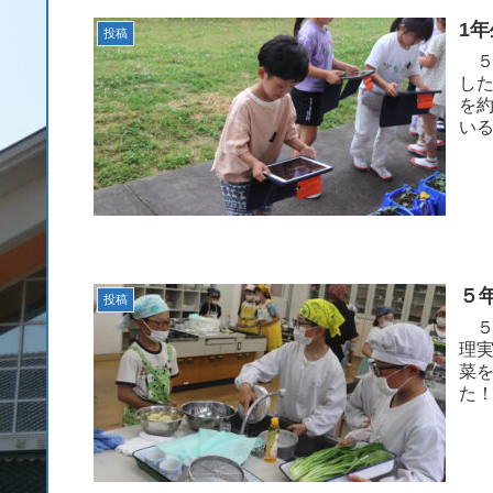
1
投稿
５
し
を
い
分の
５
投稿
５
理
菜
た