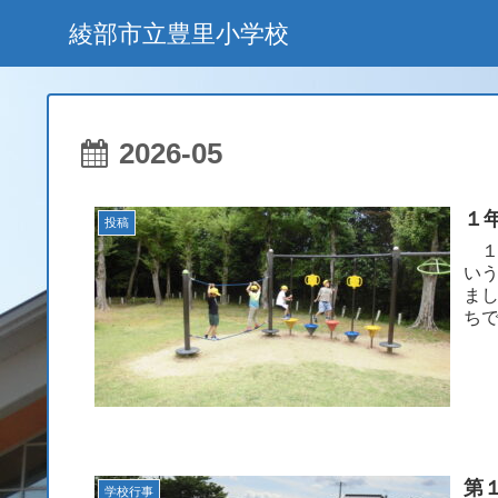
綾部市立豊里小学校
2026-05
１
投稿
１
い
ま
ち
方に
第
学校行事