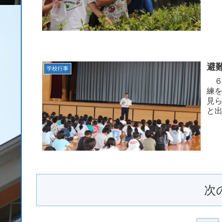
児童
避
学校行事
６
練
見
と
自分
次