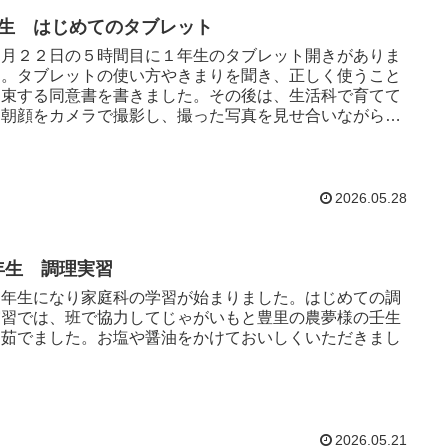
年生 はじめてのタブレット
月２２日の５時間目に１年生のタブレット開きがありま
た。タブレットの使い方やきまりを聞き、正しく使うこと
約束する同意書を書きました。その後は、生活科で育てて
る朝顔をカメラで撮影し、撮った写真を見せ合いながら自
朝顔の成長を嬉しそ...
2026.05.28
年生 調理実習
年生になり家庭科の学習が始まりました。はじめての調
実習では、班で協力してじゃがいもと豊里の農夢様の壬生
を茹でました。お塩や醤油をかけておいしくいただきまし
！
2026.05.21