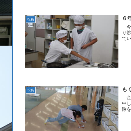
６
投稿
今
り
て
も
投稿
金
中
除