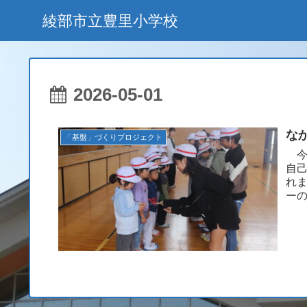
綾部市立豊里小学校
2026-05-01
な
「基盤」づくりプロジェクト
今
自
れ
ー
その