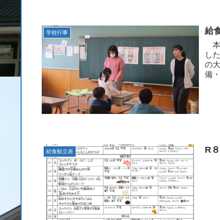
給
学校行事
本
し
の
備
をか
R
給食献立表