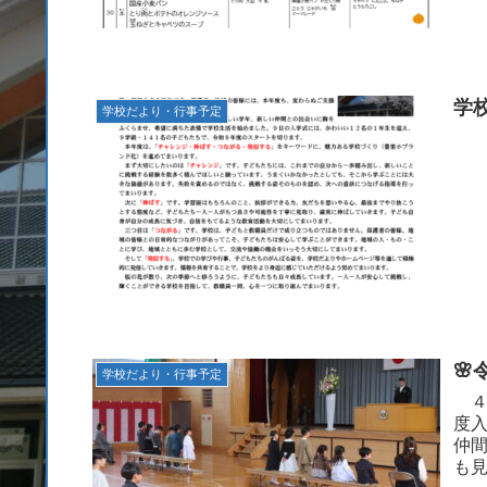
学
学校だより・行事予定
🌸
学校だより・行事予定
４
度
仲
も