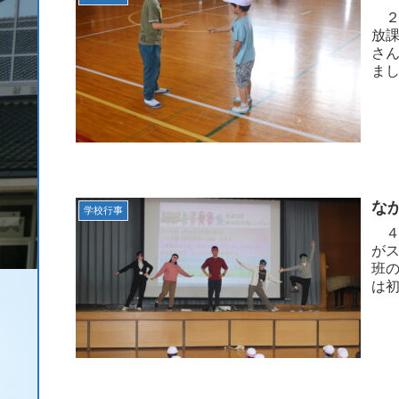
２
放
さ
ま
室な
な
学校行事
４
が
班
は