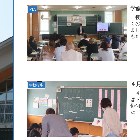
学
PTA
授
く
ま
も
４
学校行事
４
は
俳
た
た