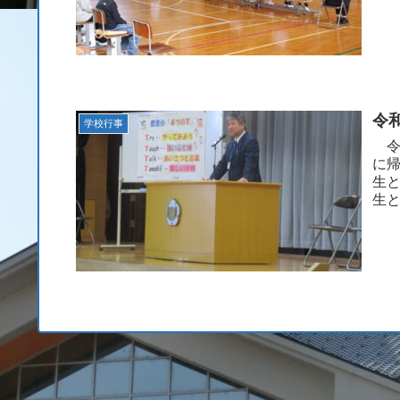
な態
令
学校行事
令
に
生
生
表を