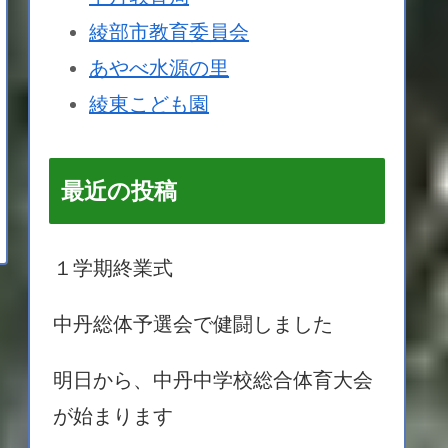
綾部市教育委員会
あやべ水源の里
綾東こども園
最近の投稿
１学期終業式
中丹総体予選会で健闘しました
明日から、中丹中学校総合体育大会
が始まります