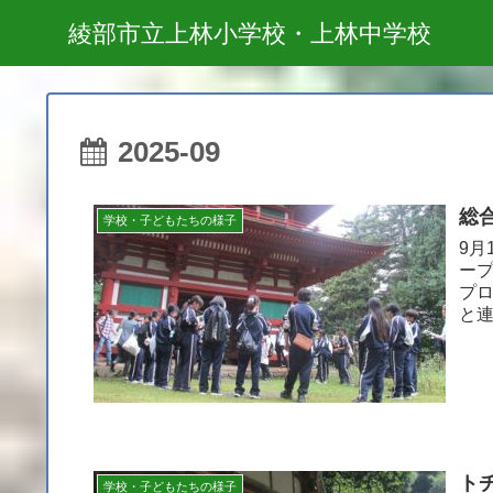
綾部市立上林小学校・上林中学校
2025-09
総合
学校・子どもたちの様子
9月
ー
プ
と
尾山
ト
学校・子どもたちの様子