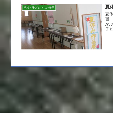
夏
学校・子どもたちの様子
夏休
習･
か
子
休み