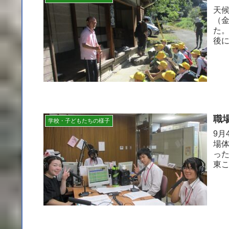
天候
（
た
後
てこ
職
学校・子どもたちの様子
9月
場
っ
東こども園
こと