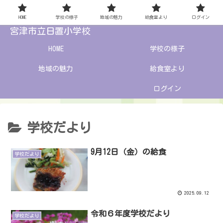
HOME
学校の様子
地域の魅力
給食室より
ログイン
宮津市立日置小学校
HOME
学校の様子
地域の魅力
給食室より
ログイン
学校だより
9月12日（金）の給食
学校だより
2025.09.12
令和６年度学校だより
学校だより