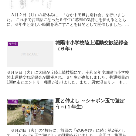
３月２日（月）の昼休みに、「なかトモ班お別れ会」を行いまし
た。 これまでお世話になった６年生に感謝の気持ちを伝えるととも
に、６年生と楽しい時間を過ごすことを目的として開催しました。当
日は５年生が司会を務め、会を進行しました。 ...
城陽市小学校陸上運動交歓記録会
６年生
（６年）
６月９日（火）に太陽が丘陸上競技場にて、令和８年度城陽市小学校
陸上運動交歓記録会が開催され、６年生が参加しました。共通種目の
100m走とエントリー種目がありました。また、男女混合リレーもあ
りました。 ＜開会式＞ ＜100m走＞...
夏と仲よし ～シャボン玉で遊ぼ
１年生
う～(１年生)
６月24日（火）の4校時に、前回の「砂あそび」に続く第2弾とし
て、「しゃぼん玉で遊ぼう」の活動を行いました。 今回は、梅雨ら