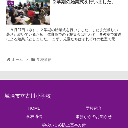
２学期の始業式を行いました。
全校
８月27日（水）、２学期の始業式を行いました。まだまだ厳しい
暑さが続いているため、体育館での全校集会は行わず、各教室で放送
による始業式としました。 まず、児童たちはそれぞれの教室で元気
に校歌を斉唱し、その後、モニターを通して校長先...
ホーム
学校通信
城陽市立古川小学校
HOME
学校紹介
学校通信
事務からのお知らせ
学校いじめ防止基本方針