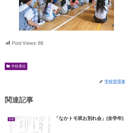
Post Views:
88
学校通信
学校管理者
関連記事
「なかトモ班お別れ会」(全学年)
全校