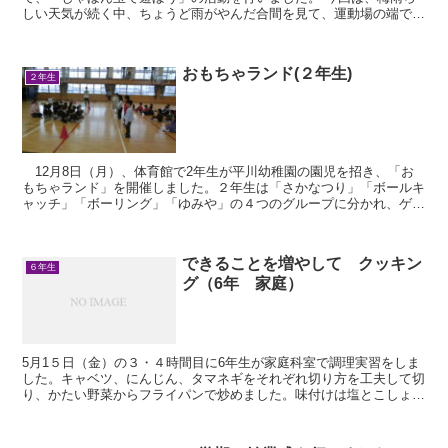
しい天気が続く中、ちょうど雨がやんだ合間を見て、運動場の端で実
施することができました。 子どもたちは...
おもちゃランド(２年生)
２年生
12月8日（月）、体育館で2年生が平川幼稚園の園児を招き、「お
もちゃランド」を開催しました。２年生は「さかなつり」「ボールキ
ャッチ」「ボーリング」「ゆみや」の４つのグループに分かれ、ゲー
ムの説明や見本を見せながら、園児たちが楽しく参加で...
できることを増やして クッキン
６年生
グ（6年 家庭）
5月1５日（金）の３・４時間目に6年生が家庭科室で調理実習をしま
した。キャベツ、にんじん、タマネギをそれぞれ切り方を工夫して切
り、かたい野菜からフライパンで炒めました。味付けは塩とこしょう
です。 できあがった野菜いためをお皿に盛り付...