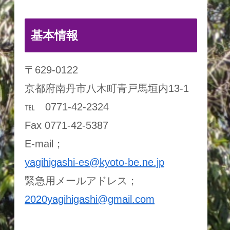
基本情報
〒629-0122
京都府南丹市八木町青戸馬垣内13-1
℡ 0771-42-2324
Fax 0771-42-5387
E-mail；
yagihigashi-es@kyoto-be.ne.jp
緊急用メールアドレス；
2020yagihigashi@gmail.com