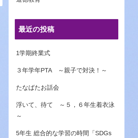
最近の投稿
1学期終業式
３年学年PTA ～親子で対決！～
たなばたお話会
浮いて、待て ～５，６年生着衣泳
～
5年生 総合的な学習の時間「SDGs