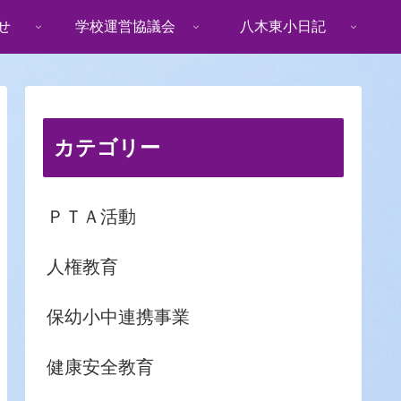
せ
学校運営協議会
八木東小日記
カテゴリー
ＰＴＡ活動
人権教育
保幼小中連携事業
健康安全教育