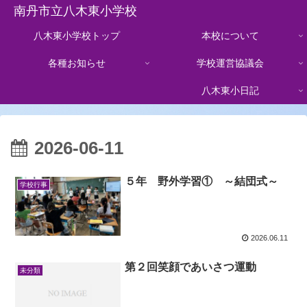
南丹市立八木東小学校
八木東小学校トップ
本校について
各種お知らせ
学校運営協議会
八木東小日記
2026-06-11
５年 野外学習① ～結団式～
学校行事
2026.06.11
第２回笑顔であいさつ運動
未分類