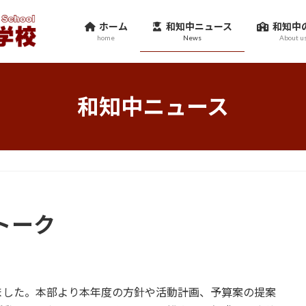
ホーム
和知中ニュース
和知中
home
News
About u
和知中ニュース
トーク
ました。本部より本年度の方針や活動計画、予算案の提案