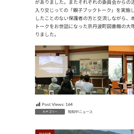
日
がありました。またそれぞれの委員会からの
時
入り交じっての「親子ブックトーク」を実施
:
したことのない保護者の方と交流しながら、
トークをお世話になった京丹波町図書館の大
りました。
Post Views:
164
和知中ニュース
カテゴリー