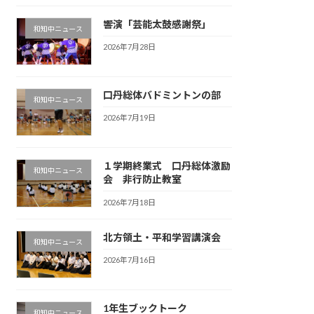
響演「芸能太鼓感謝祭」
和知中ニュース
2026年7月28日
口丹総体バドミントンの部
和知中ニュース
2026年7月19日
１学期終業式 口丹総体激励
和知中ニュース
会 非行防止教室
2026年7月18日
北方領土・平和学習講演会
和知中ニュース
2026年7月16日
1年生ブックトーク
和知中ニュース