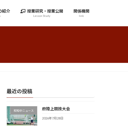
の紹介
授業研究・授業公開
関係機関
s
Lesson Study
link
最近の投稿
府陸上競技大会
和知中ニュース
2026年7月28日