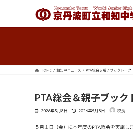
コ
ナ
ン
ビ
テ
ゲ
ン
ー
ツ
シ
へ
ョ
ス
ン
キ
に
ッ
移
プ
動
HOME
和知中ニュース
PTA総会＆親子ブックトーク
PTA総会＆親子ブック
最
2026年5月8日
2026年5月8日
校長
終
更
５月１日（金）に本年度のPTA総会を実施し
新