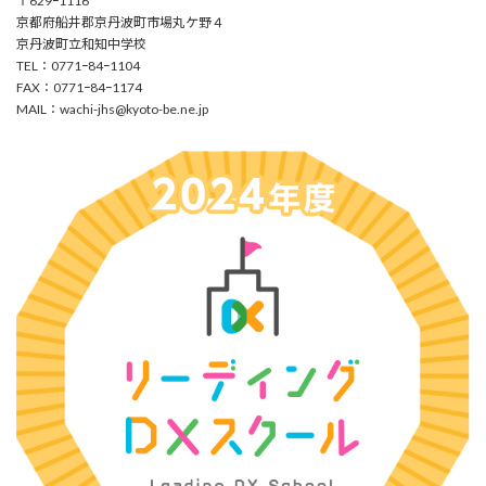
〒629ｰ1116
京都府船井郡京丹波町市場丸ケ野４
京丹波町立和知中学校
TEL：0771ｰ84ｰ1104
FAX：0771ｰ84ｰ1174
MAIL：
wachi-jhs@kyoto-be.ne.jp