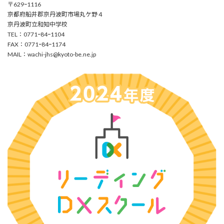
〒629ｰ1116
京都府船井郡京丹波町市場丸ケ野４
京丹波町立和知中学校
TEL：0771ｰ84ｰ1104
FAX：0771ｰ84ｰ1174
MAIL：
wachi-jhs@kyoto-be.ne.jp