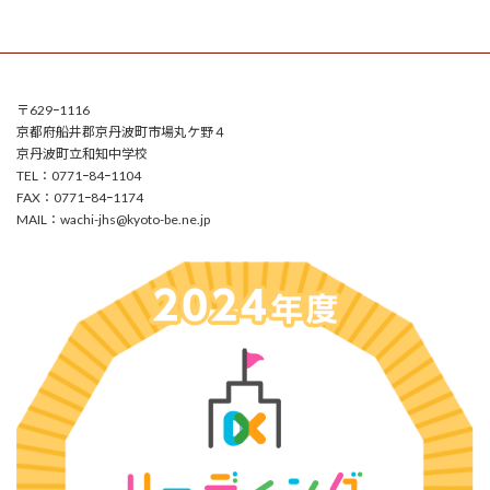
〒629ｰ1116
京都府船井郡京丹波町市場丸ケ野４
京丹波町立和知中学校
TEL：0771ｰ84ｰ1104
FAX：0771ｰ84ｰ1174
MAIL：
wachi-jhs@kyoto-be.ne.jp