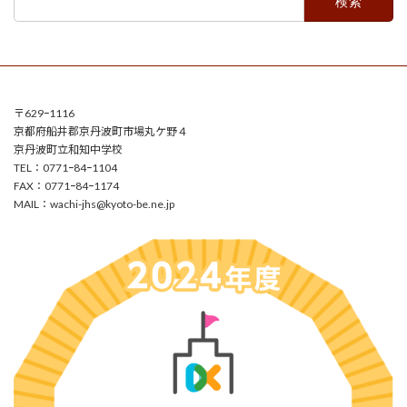
索:
〒629ｰ1116
京都府船井郡京丹波町市場丸ケ野４
京丹波町立和知中学校
TEL：0771ｰ84ｰ1104
FAX：0771ｰ84ｰ1174
MAIL：
wachi-jhs@kyoto-be.ne.jp