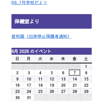
R8_7月学校だより
保健室より
登校届（出席停止保護者通知）
8月 2026 のイベント
日
日
月
月
火
火
水
水
木
木
金
金
土
土
曜
曜
曜
曜
曜
曜
曜
1
2026
日
日
日
日
日
日
日
年
2
2026
3
2026
4
2026
5
2026
6
2026
7
2026
8
2026
8
年
年
年
年
年
年
年
9
2026
10
2026
11
2026
12
2026
13
2026
14
2026
15
2026
月
8
8
8
8
8
8
8
年
年
年
年
年
年
年
16
2026
17
2026
18
2026
19
2026
20
2026
21
2026
22
2026
1
月
月
月
月
月
月
月
8
8
8
8
8
8
8
年
年
年
年
年
年
年
23
2026
24
2026
25
2026
26
2026
27
2026
28
2026
29
2026
日
2
3
4
5
6
7
8
月
月
月
月
月
月
月
8
8
8
8
8
8
8
年
年
年
年
年
年
年
30
2026
31
2026
日
日
日
日
日
日
日
9
10
11
12
13
14
15
月
月
月
月
月
月
月
8
8
8
8
8
8
8
年
年