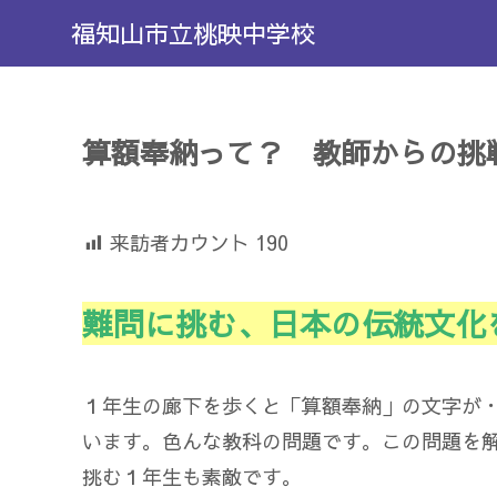
福知山市立桃映中学校
算額奉納って？ 教師からの挑
来訪者カウント
190
難問に挑む、日本の伝統文化
１年生の廊下を歩くと「算額奉納」の文字が
います。色んな教科の問題です。この問題を
挑む１年生も素敵です。