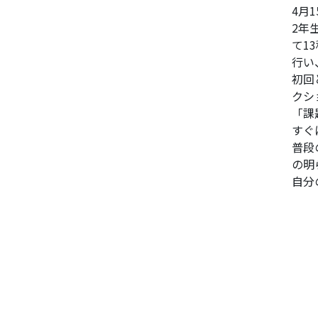
4月
2年
て1
行い
初回
クシ
「課
すぐ
普段
の明
自分