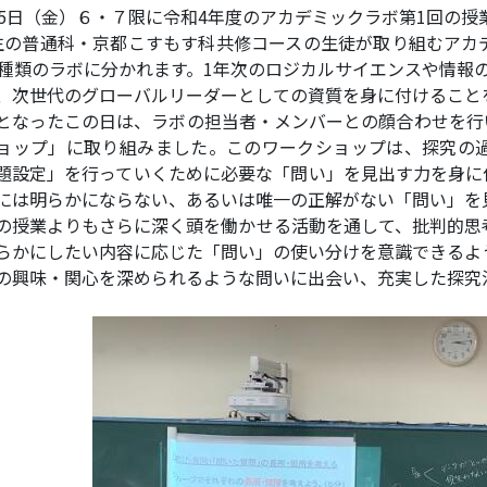
15日（金）６・７限に令和4年度のアカデミックラボ第1回の授
生の普通科・京都こすもす科共修コースの生徒が取り組むアカ
3種類のラボに分かれます。1年次のロジカルサイエンスや情報
、次世代のグローバルリーダーとしての資質を身に付けること
となったこの日は、ラボの担当者・メンバーとの顔合わせを行
ョップ」に取り組みました。このワークショップは、探究の
題設定」を行っていくために必要な「問い」を見出す力を身に
には明らかにならない、あるいは唯一の正解がない「問い」を
の授業よりもさらに深く頭を働かせる活動を通して、批判的思
らかにしたい内容に応じた「問い」の使い分けを意識できるよ
の興味・関心を深められるような問いに出会い、充実した探究