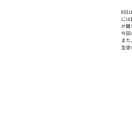
6日
には
が難
今回
また
生徒