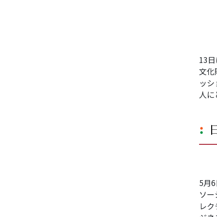
13
文化
ッシ
人に
5月
ソー
レク