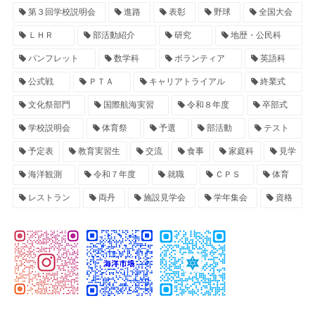
第３回学校説明会
進路
表彰
野球
全国大会
ＬＨＲ
部活動紹介
研究
地歴・公民科
パンフレット
数学科
ボランティア
英語科
公式戦
ＰＴＡ
キャリアトライアル
終業式
文化祭部門
国際航海実習
令和８年度
卒部式
学校説明会
体育祭
予選
部活動
テスト
予定表
教育実習生
交流
食事
家庭科
見学
海洋観測
令和７年度
就職
ＣＰＳ
体育
レストラン
両丹
施設見学会
学年集会
資格