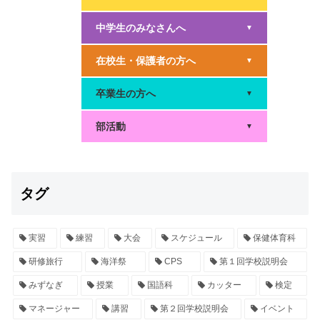
中学生のみなさんへ
▼
在校生・保護者の方へ
▼
卒業生の方へ
▼
部活動
▼
タグ
実習
練習
大会
スケジュール
保健体育科
研修旅行
海洋祭
CPS
第１回学校説明会
みずなぎ
授業
国語科
カッター
検定
マネージャー
講習
第２回学校説明会
イベント