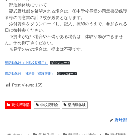
部活動体験について
硬式野球部を希望される場合は、①中学校長様の同意書②保護
者様の同意書の計２枚が必要となります。
添付資料をダウンロードし、記入、捺印のうえで、参加される
日に御持参ください。
※提出がない場合や不備がある場合は、体験活動ができませ
ん。予め御了承ください。
※見学のみの場合は、提出は不要です。
部活動体験（中学校長様用）
ダウンロード
部活動体験 同意書（保護者用）
ダウンロード
Post Views:
155
硬式野球部
学校説明会
部活動体験
野球部
ホーム
学校生活
部活動・生徒会
硬式野球