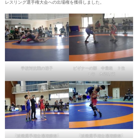
レスリング選手権大会への出場権を獲得しました。
学校対抗戦の様子
ビギナーの部 中量級 ２位
１年 本郷勇夷
【近畿選手権出場権獲得】
【近畿選手権出場権獲得】