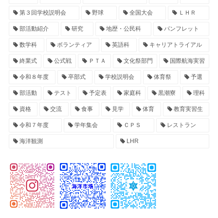
第３回学校説明会
野球
全国大会
ＬＨＲ
部活動紹介
研究
地歴・公民科
パンフレット
数学科
ボランティア
英語科
キャリアトライアル
終業式
公式戦
ＰＴＡ
文化祭部門
国際航海実習
令和８年度
卒部式
学校説明会
体育祭
予選
部活動
テスト
予定表
家庭科
黒潮寮
理科
資格
交流
食事
見学
体育
教育実習生
令和７年度
学年集会
ＣＰＳ
レストラン
海洋観測
LHR