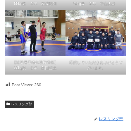
55kg級 ２年 友成陽翔
71kg級 ２年 中山大豪
【近畿選手権出場権獲得】
応援していただきありがとうご
80kg級 ３年 島田虹汰
ざいます。
Post Views:
260
レスリング部
レスリング部