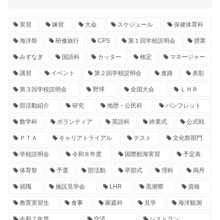
実習
練習
大会
スケジュール
保健体育科
海洋祭
研修旅行
CPS
第１回学校説明会
授業
みずなぎ
国語科
カッター
検定
マネージャー
講習
イベント
第２回学校説明会
進路
表彰
第３回学校説明会
野球
全国大会
ＬＨＲ
部活動紹介
研究
地歴・公民科
パンフレット
数学科
ボランティア
英語科
終業式
公式戦
ＰＴＡ
キャリアトライアル
テスト
文化祭部門
学校説明会
令和８年度
国際航海実習
予定表
体育祭
予選
部活動
卒部式
理科
両丹
就職
施設見学会
LHR
黒潮寮
資格
教育実習生
食事
家庭科
見学
海洋観測
令和７年度
交流
レストラン