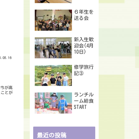
６年生を
送る会
新入生歓
迎会(4月
10日)
.05.16
修学旅行
記③
持ちが高
たことが
ランチル
ーム給食
START
最近の投稿