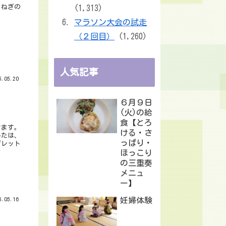
まねぎの
(1,313)
マラソン大会の試走
（２回目）
(1,260)
人気記事
.05.20
６月９日
(火)の給
食【とろ
きます。
ける・さ
かたは、
っぱり・
ブレット
ほっこり
の三重奏
メニュ
ー】
妊婦体験
.05.16