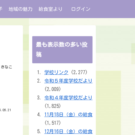
子
地域の魅力
給食室より
ログイン
最も表示数の多い投
稿
、きなこ
学校リンク
(2,277)
令和５年度学校だより
(2,009)
令和４年度学校だより
(1,825)
.05.21
11月18日（金）の給食
(1,517)
12月16日（金）の給食