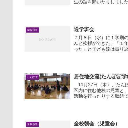
生の話を聞いたりしました。小学校生
退...
通学班会
学校通信
７月８日（水）に１学期
んと挨拶ができた」「１
った」と子ども達は振り
校しました。これ...
居住地交流(たんぽぽ学
たんぽぽ
11月27日（木）、たん
区内に住む他校の児童と
活動を行ったりする取組です。 この日は、他校から２名の児童を古
きし...
全校朝会（児童会）
学校通信