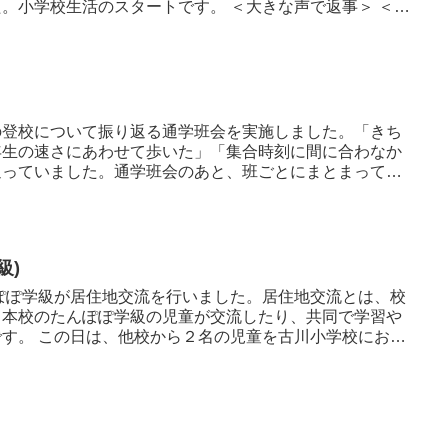
活のスタートです。 ＜大きな声で返事＞ ＜
の登校について振り返る通学班会を実施しました。「きち
年生の速さにあわせて歩いた」「集合時刻に間に合わなか
返っていました。通学班会のあと、班ごとにまとまって下
級)
ぽぽ学級が居住地交流を行いました。居住地交流とは、校
、本校のたんぽぽ学級の児童が交流したり、共同で学習や
川小学校にお招