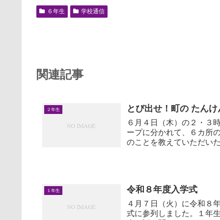
６年生
学校通信
関連記事
とび出せ！町の たん
２年生
６月４日（木）の２・３
ープに分かれて、６カ所
のことを教えていただい
ざいました。 ...
令和８年度入学式
１年生
４月７日（火）に令和８
式に参列しました。１年