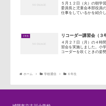
５月１２日（火）の朝学
委員長と児童会本部役員
仕事をしているかを紹介
や本部の取組につ...
リコーダー講習会（３
３年生
４月２７日（月）の４時
習会を実施しました。小学
コーダーを吹くときの姿
きました...
ホーム
学校通信
６年生