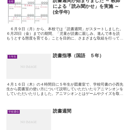
読書週間が始まりました ～ 教師
全校
による「読み聞かせ」を実施 ～
(全学年)
６月９日（月）から、本校では「読書週間」がスタートしました。
６月20日（金）までの期間、「児童が読書に親しみ、進んで本を読
もうとする態度を育てる」ことを目的に、さまざまな取組を行ってい
きます。 初日の９日には、全学年で教師による「...
読書指導（国語 ５年）
５年生
４月１６日（木）の４時間目に５年生が図書室で、学校司書の小西先
生から図書室の使い方について説明していただいたりアニマシオンを
していただいたりしました。アニマシオンとはゲームやクイズを取り
入れながら本への興味を育てる手法のことです。たくさん...
読書週間
学校通信