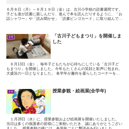
６月８日（月）～６月１９日（金）は、古川小学校の読書週間です。
子ども達が読書に親しんだり、進んで本を読んだりするように、「お
話シャワー」や「読み聞かせ」「読書ビンゴカード」に取り組んでい
ます。 ＜司書の先生の読み聞かせ＞ ＜図...
「古川子どもまつり」を開催しま
全校
した
６月13日（金）、毎年子どもたちが心待ちにしている「古川子ど
もまつり」を開催しました。今年もたくさんの笑顔と歓声に包まれ、
大盛況の一日となりました。 各学年が趣向を凝らしたコーナーを出
展し、３年生は「動物わなげコーナー」、４年生は...
授業参観・絵画展(全学年)
全校
１月28日（水）に、授業参観および絵画展を開催いたしました。
当日は多くの保護者の皆様にご来校いただき、誠にありがとうござい
ました。 授業参観の後には、各学年ごとに懇談会を行いました。担