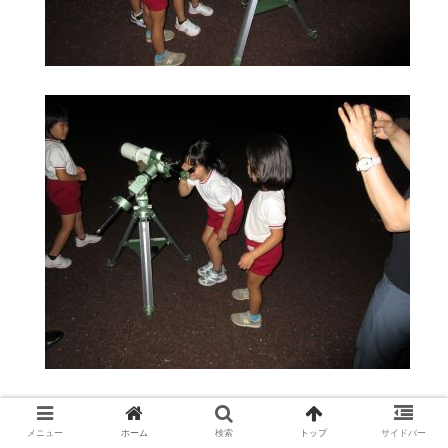
お楽しみ④は勇気試しです。暗くなっている保育室
メニュー
ホーム
検索
トップ
サイドバー
に入り、ベルを鳴らして帰ってきます。