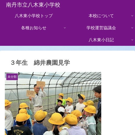
南丹市立八木東小学校
八木東小学校トップ
本校について
各種お知らせ
学校運営協議会
八木東小日記
３年生 綿井農園見学
未分類