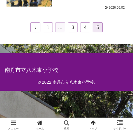
2026.05.02
1
…
3
4
5
南丹市立八木東小学校
© 2022 南丹市立八木東小学校.
メニュー
ホーム
検索
トップ
サイドバー