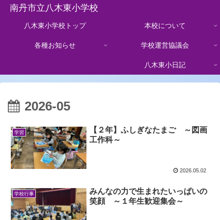
南丹市立八木東小学校
八木東小学校トップ
本校について
各種お知らせ
学校運営協議会
八木東小日記
2026-05
【２年】ふしぎなたまご ～図画
学習
工作科～
2026.05.02
みんなの力で生まれたいっぱいの
学校行事
笑顔 ～１年生歓迎集会～