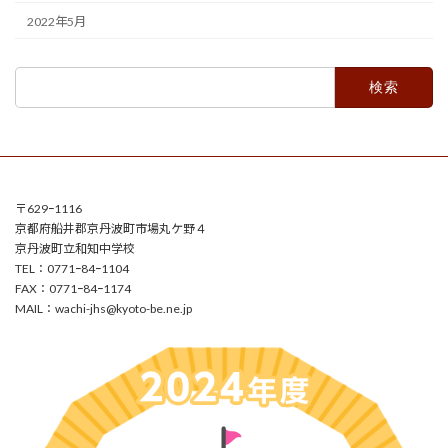
2022年5月
検
索:
〒629ｰ1116
京都府船井郡京丹波町市場丸ケ野４
京丹波町立和知中学校
TEL：0771ｰ84ｰ1104
FAX：0771ｰ84ｰ1174
MAIL：
wachi-jhs@kyoto-be.ne.jp