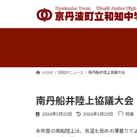
コ
ナ
ン
ビ
テ
ゲ
ン
ー
ツ
シ
へ
ョ
ス
ン
キ
に
ッ
移
プ
動
HOME
和知中ニュース
南丹船井陸上協議大会
南丹船井陸上協議大会
最
2026年5月23日
2026年5月23日
校長
終
更
本年度の南船陸上は、気温も低めの薄曇りで
新