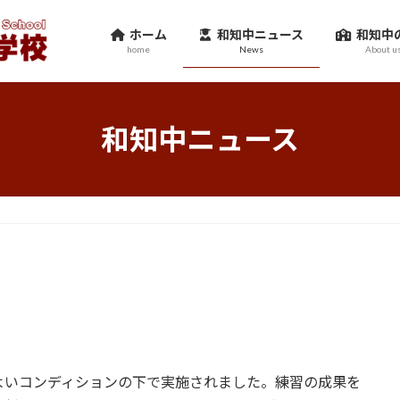
ホーム
和知中ニュース
和知中
home
News
About u
和知中ニュース
よいコンディションの下で実施されました。練習の成果を