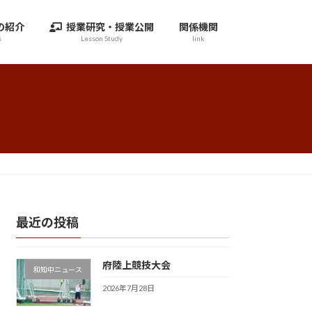
の紹介
授業研究・授業公開
関係機関
s
Lesson Study
link
最近の投稿
府陸上競技大会
和知中ニュース
2026年7月28日