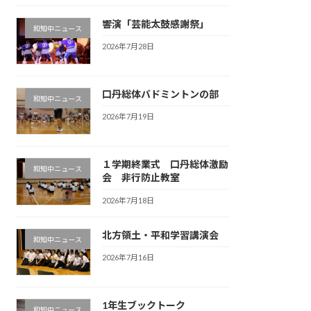
響演「芸能太鼓感謝祭」
和知中ニュース
2026年7月28日
口丹総体バドミントンの部
和知中ニュース
2026年7月19日
１学期終業式 口丹総体激励
和知中ニュース
会 非行防止教室
2026年7月18日
北方領土・平和学習講演会
和知中ニュース
2026年7月16日
1年生ブックトーク
和知中ニュース