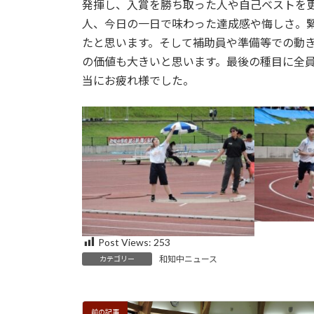
日
発揮し、入賞を勝ち取った人や自己ベストを
時
人、今日の一日で味わった達成感や悔しさ。
:
たと思います。そして補助員や準備等での動
の価値も大きいと思います。最後の種目に全
当にお疲れ様でした。
Post Views:
253
和知中ニュース
カテゴリー
前の記事