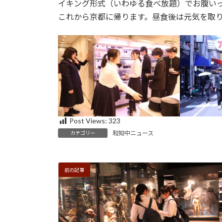
日
イキング形式（いわゆる食べ放題）でお腹い
時
これから京都に帰ります。昼食後は元気を取
:
Post Views:
323
和知中ニュース
カテゴリー
前の記事