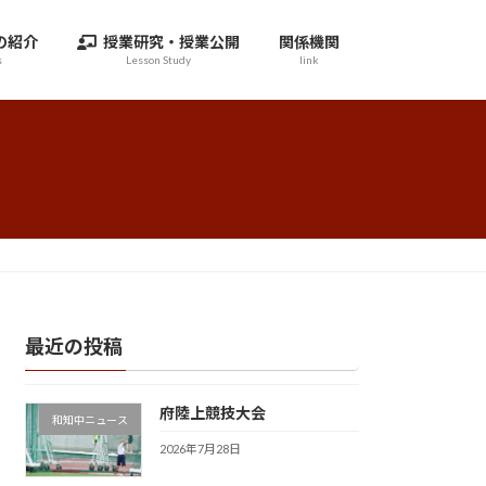
の紹介
授業研究・授業公開
関係機関
s
Lesson Study
link
最近の投稿
府陸上競技大会
和知中ニュース
2026年7月28日