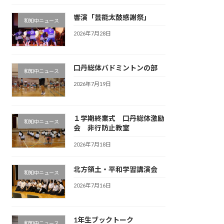
響演「芸能太鼓感謝祭」
和知中ニュース
2026年7月28日
口丹総体バドミントンの部
和知中ニュース
2026年7月19日
１学期終業式 口丹総体激励
和知中ニュース
会 非行防止教室
2026年7月18日
北方領土・平和学習講演会
和知中ニュース
2026年7月16日
1年生ブックトーク
和知中ニュース