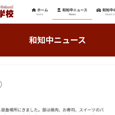
ホーム
和知中ニュース
和知中
home
News
About u
和知中ニュース
②
し昼食場所にきました。昼は焼肉、お寿司、スイーツのバ