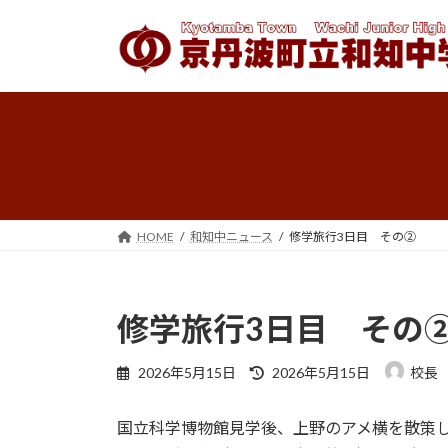
コ
ナ
ン
ビ
テ
ゲ
ン
ー
ツ
シ
へ
ョ
ス
ン
キ
に
ッ
移
プ
動
HOME
和知中ニュース
修学旅行3日目 その②
修学旅行3日目 その
最
2026年5月15日
2026年5月15日
校長
終
更
国立科学博物館見学後、上野のアメ横を散策
新