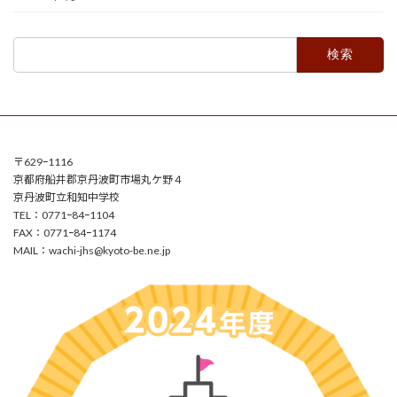
検
索:
〒629ｰ1116
京都府船井郡京丹波町市場丸ケ野４
京丹波町立和知中学校
TEL：0771ｰ84ｰ1104
FAX：0771ｰ84ｰ1174
MAIL：
wachi-jhs@kyoto-be.ne.jp