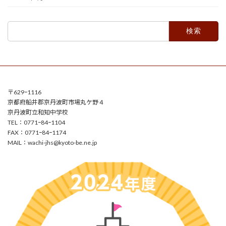
検
索:
〒629ｰ1116
京都府船井郡京丹波町市場丸ケ野４
京丹波町立和知中学校
TEL：0771ｰ84ｰ1104
FAX：0771ｰ84ｰ1174
MAIL：
wachi-jhs@kyoto-be.ne.jp