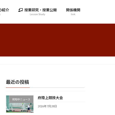
の紹介
授業研究・授業公開
関係機関
s
Lesson Study
link
最近の投稿
府陸上競技大会
和知中ニュース
2026年7月28日