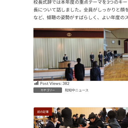
日
校長式辞では本年度の重点テーマを3つのキーワード「t
時
長について話しました。全員がしっかりと顔
:
など、傾聴の姿勢がすばらしく、よい年度の
Post Views:
382
和知中ニュース
カテゴリー
前の記事