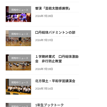
響演「芸能太鼓感謝祭」
和知中ニュース
2026年7月28日
口丹総体バドミントンの部
和知中ニュース
2026年7月19日
１学期終業式 口丹総体激励
和知中ニュース
会 非行防止教室
2026年7月18日
北方領土・平和学習講演会
和知中ニュース
2026年7月16日
1年生ブックトーク
和知中ニュース