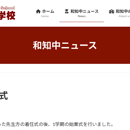
ホーム
和知中ニュース
和知中
home
News
About u
和知中ニュース
式
った先生方の着任式の後、1学期の始業式を行いました。