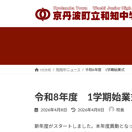
コ
ナ
ン
ビ
テ
ゲ
ン
ー
ツ
シ
へ
ョ
ス
ン
キ
に
ッ
移
プ
動
HOME
和知中ニュース
令和8年度 1学期始業式
令和8年度 1学期始業
最
2026年4月8日
2026年4月8日
校長
終
更
新年度がスタートしました。本年度異動とな
新