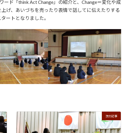
hink Act Change」の紹介と、Change＝変化や成
を上げ、あいづちを売ったり表情で話してに伝えたりする
スタートとなりました。
次の記事