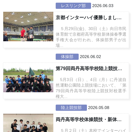
レスリング部
2026.06.03
京都インターハイ優勝しました！
５月29日(金)、30日（土）向日市民
体育館で京都府高等学校新体操春季選
手権大会が行われ、体操部男子が出
場...
体操部
2026.06.02
第79回両丹高等学校陸上競技対校...
5月3日（日）、4日（月）に丹波自
然運動公園陸上競技場において、「第
79回両丹高等学校陸上競技対校選手
権大...
陸上競技部
2026.05.08
両丹高等学校体操競技・新体操春季...
５月２日（土）本校でインターハイ