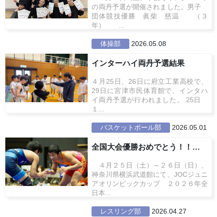
の両丹予選が開催されました。男子
団体競技優勝 眞柴 慈温 （３
年） ...
体操部
2026.05.08
インターハイ両丹予選結果
４月25日、26日に府立工業高校で、
29日に宮津市民体育館で、インタハ
イ両丹予選が行われました。 25日
１...
バスケットボール部
2026.05.01
全国大会優勝おめでとう！！ 全日...
４月２５日（土）～２６日（日）、
神奈川県横浜武道館にて、JOCジュニ
アオリンピックカップ ２０２６年全
日本...
レスリング部
2026.04.27