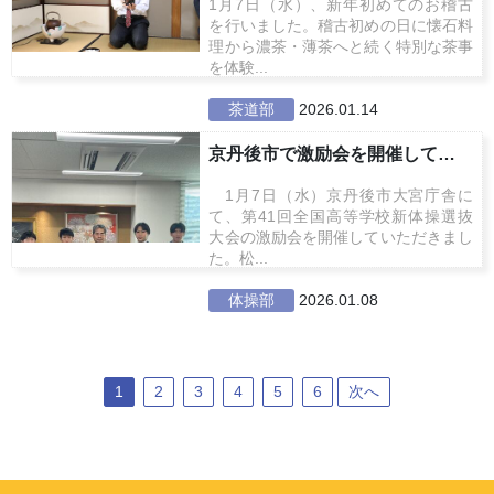
1月7日（水）、新年初めてのお稽古
を行いました。稽古初めの日に懐石料
理から濃茶・薄茶へと続く特別な茶事
を体験...
茶道部
2026.01.14
京丹後市で激励会を開催していただ...
1月7日（水）京丹後市大宮庁舎に
て、第41回全国高等学校新体操選抜
大会の激励会を開催していただきまし
た。松...
体操部
2026.01.08
1
2
3
4
5
6
次へ