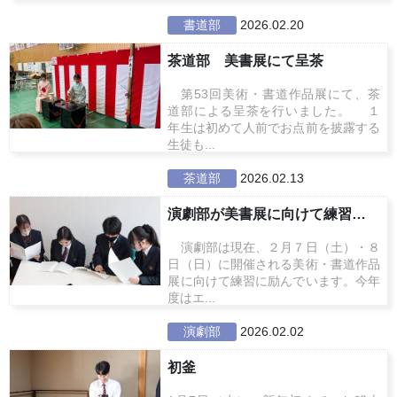
書道部
2026.02.20
茶道部 美書展にて呈茶
第53回美術・書道作品展にて、茶
道部による呈茶を行いました。 １
年生は初めて人前でお点前を披露する
生徒も...
茶道部
2026.02.13
演劇部が美書展に向けて練習中！
演劇部は現在、２月７日（土）・８
日（日）に開催される美術・書道作品
展に向けて練習に励んでいます。今年
度はエ...
演劇部
2026.02.02
初釜