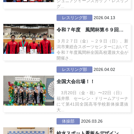
ジュニアクイーンズカップ・レスリン
グ...
レスリング部
2026.04.13
令和７年度 風間杯第６９回全国高...
３月２７日（金）～２９日（日）、新
潟市東総合スポーツセンターにおいて
令和７年度風間杯全国高校選抜大会が
開催さ...
レスリング部
2026.04.02
全国大会出場！！
3月20日（金・祝）〜22日（日）
福井県 セーレン・ドリームアリーナ
にて第41回全国高等学校新体操選抜
大...
体操部
2026.03.26
給水スポット看板をデザインしまし...