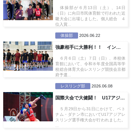
体操部が６月13日（土）、14日
（日）に向日市民体育館で行われた近
畿大会に出場しました。個人総合 ４
位入賞...
体操部
2026.06.22
強豪相手に大勝利！！ インターハ...
６月６日（土）７日（日）、本校体
育館において、令和８年度全国高等学
校総合体育大会レスリング競技会京都
府予選...
レスリング部
2026.06.08
国際大会で大健闘！ U17アジア...
５月29日から31日にかけて、ベト
ナム・ダナン市においてU17アジアレ
スリング選手権大会が行われました。
...