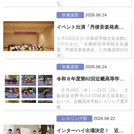
な...
吹奏楽部
2026.06.24
イベント出演「丹後音楽発表会」
６月13日(土)に京都府丹後文化会館に
て行われた「京都府高等学校文化連
盟 丹後音楽発表会」に吹奏楽部が出
演し...
吹奏楽部
2026.06.24
令和８年度第62回近畿高等学校レ...
６月18日（木）～21日（日）、大
阪府泉佐野市のJ:COM末広体育館に
おいて、近畿高等学校レスリング選手
権...
レスリング部
2026.06.22
インターハイ出場決定！ 近畿高等...