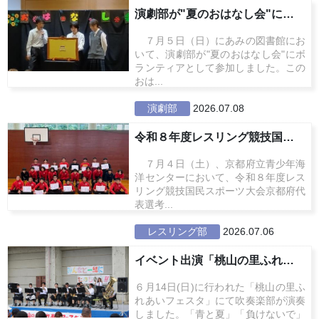
演劇部が"夏のおはなし会"に参加...
７月５日（日）にあみの図書館にお
いて、演劇部が"夏のおはなし会"にボ
ランティアとして参加しました。この
おは...
演劇部
2026.07.08
令和８年度レスリング競技国民スポ...
７月４日（土）、京都府立青少年海
洋センターにおいて、令和８年度レス
リング競技国民スポーツ大会京都府代
表選考...
レスリング部
2026.07.06
イベント出演「桃山の里ふれあいフ...
６月14日(日)に行われた「桃山の里ふ
れあいフェスタ」にて吹奏楽部が演奏
しました。「青と夏」「負けないで」