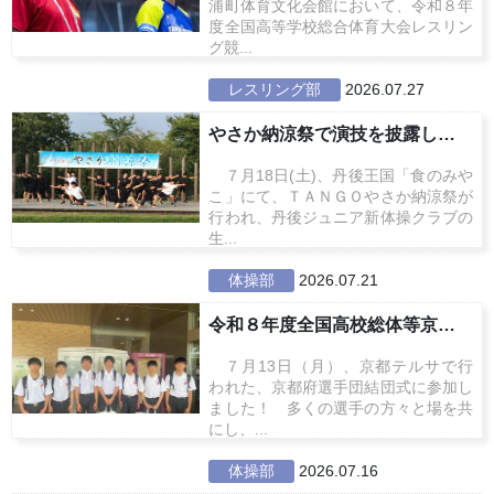
浦町体育文化会館において、令和８年
度全国高等学校総合体育大会レスリン
グ競...
レスリング部
2026.07.27
やさか納涼祭で演技を披露しました...
７月18日(土)、丹後王国「食のみや
こ」にて、ＴＡＮＧＯやさか納涼祭が
行われ、丹後ジュニア新体操クラブの
生...
体操部
2026.07.21
令和８年度全国高校総体等京都府選...
７月13日（月）、京都テルサで行
われた、京都府選手団結団式に参加し
ました！ 多くの選手の方々と場を共
にし、...
体操部
2026.07.16