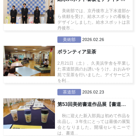
美術部では、京丹後市上下水道部か
ら依頼を受け、給水スポットの看板を
デザインしました。給水スポットは京
丹後市...
美術部
2026.02.26
ボランティア呈茶
2月21日（土）、久美浜学舎を卒業し
た茶道部員のお誘いをうけ、おおみや
苑で呈茶を行いました。デイサービス
を利...
茶道部
2026.02.23
第53回美術書道作品展【書道部】
秋に迎えた新入部員は初めて作品を
出品し、３年生にとっては最後の展覧
会となりました。開場セレモニーで
は、書道...