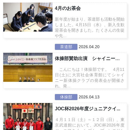
4月のお茶会
新年度が始まり、茶道部も活動を開始
しました。4月15日（水）、新入生歓
迎茶会を開きました。たくさんの生徒
や先...
茶道部
2026.04.20
体操部賛助出演 シャイニー新体操
こんにちは！体操部です。 4月11
日(土)に大宮社会体育館にてシャイ
ニー新体操クラブの発表会が開催さ
れ、発...
体操部
2026.04.13
JOC杯2026年度ジュニアクイ...
４月１１日（土）～１２日（日）、東
京武道館において、JOC杯2026年度