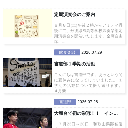
定期演奏会のご案内
８月８日(土)午後２時からアミティ丹
後にて、丹後緑風高等学校吹奏楽部定
期演奏会を開催いたします。全席自由
席、...
吹奏楽部
2026.07.29
書道部１学期の活動
こんにちは書道部です。あっという間
に夏休みになってしまいました。 １
学期の活動について振り返ります。
４月新...
書道部
2026.07.28
大舞台で初の栄冠！！ インターハ...
７月23日～26日、和歌山県那智勝