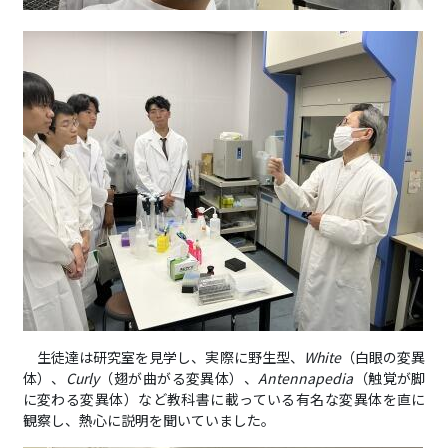
生徒達は研究室を見学し、実際に野生型、
White
（白眼の変異
体）、
Curly
（翅が曲がる変異体）、
Antennapedia
（触覚が脚
に変わる変異体）など教科書に載っている有名な変異体を直に
観察し、熱心に説明を聞いていました。