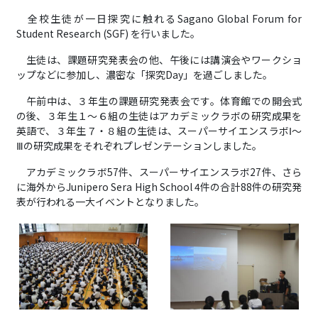
全校生徒が一日探究に触れるSagano Global Forum for
Student Research (SGF) を行いました。
生徒は、課題研究発表会の他、午後には
講演会やワークショ
ップなどに参加し、濃密な「探究Day」を過ごしました。
午前中は、３年生の課題研究発表会です。体育館での開会式
の後、３年生１～６組の生徒はアカデミックラボの研究成果を
英語で、
３年生７・８組の生徒は、スーパーサイエンスラボⅠ～
Ⅲの研究成果をそれぞれプレゼンテーションしました。
アカデミックラボ57件、スーパーサイエンスラボ27件、さら
に海外からJunipero Sera High School 4件の合計88件の研究発
表が行われる一大イベントとなりました。