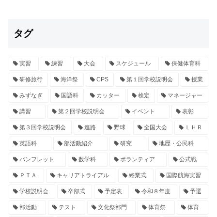
タグ
実習
練習
大会
スケジュール
保健体育科
研修旅行
海洋祭
CPS
第１回学校説明会
授業
みずなぎ
国語科
カッター
検定
マネージャー
講習
第２回学校説明会
イベント
表彰
第３回学校説明会
進路
野球
全国大会
ＬＨＲ
英語科
部活動紹介
研究
地歴・公民科
パンフレット
数学科
ボランティア
公式戦
ＰＴＡ
キャリアトライアル
終業式
国際航海実習
学校説明会
卒部式
予定表
令和８年度
予選
部活動
テスト
文化祭部門
体育祭
体育