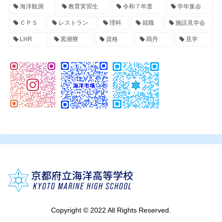
海洋観測
教育実習生
令和７年度
学年集会
ＣＰＳ
レストラン
理科
就職
施設見学会
LHR
黒潮寮
資格
両丹
見学
Copyright © 2022 All Rights Reserved.