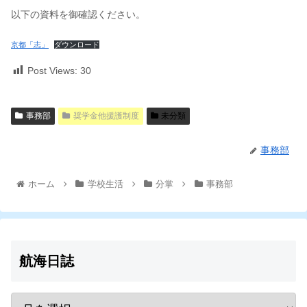
以下の資料を御確認ください。
京都「志」
ダウンロード
Post Views:
30
事務部
奨学金他援護制度
未分類
事務部
ホーム
学校生活
分掌
事務部
航海日誌