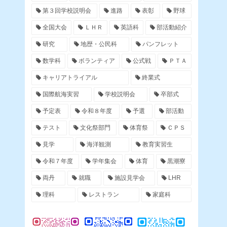
第３回学校説明会
進路
表彰
野球
全国大会
ＬＨＲ
英語科
部活動紹介
研究
地歴・公民科
パンフレット
数学科
ボランティア
公式戦
ＰＴＡ
キャリアトライアル
終業式
国際航海実習
学校説明会
卒部式
予定表
令和８年度
予選
部活動
テスト
文化祭部門
体育祭
ＣＰＳ
見学
海洋観測
教育実習生
令和７年度
学年集会
体育
黒潮寮
両丹
就職
施設見学会
LHR
理科
レストラン
家庭科