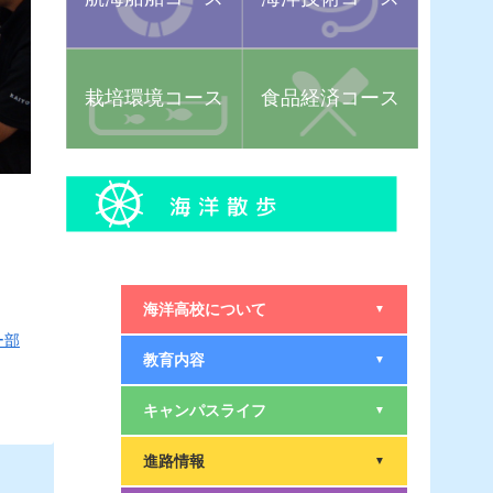
栽培環境コース
食品経済コース
海洋高校について
▼
ー部
教育内容
▼
キャンパスライフ
▼
進路情報
▼