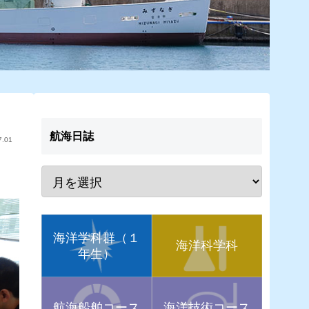
航海日誌
7.01
海洋学科群（１
海洋科学科
年生）
航海船舶コース
海洋技術コース