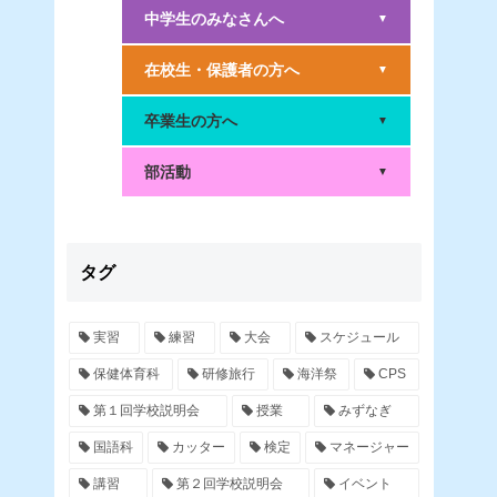
中学生のみなさんへ
▼
在校生・保護者の方へ
▼
卒業生の方へ
▼
部活動
▼
タグ
実習
練習
大会
スケジュール
保健体育科
研修旅行
海洋祭
CPS
第１回学校説明会
授業
みずなぎ
国語科
カッター
検定
マネージャー
講習
第２回学校説明会
イベント