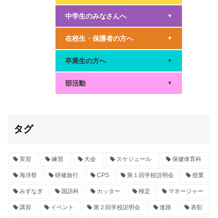
中学生のみなさんへ
▼
在校生・保護者の方へ
▼
卒業生の方へ
▼
部活動
▼
タグ
実習
練習
大会
スケジュール
保健体育科
海洋祭
研修旅行
CPS
第１回学校説明会
授業
みずなぎ
国語科
カッター
検定
マネージャー
講習
イベント
第２回学校説明会
進路
表彰