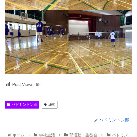
Post Views:
68
バドミントン部
練習
バドミントン部
ホーム
学校生活
部活動・生徒会
バドミン