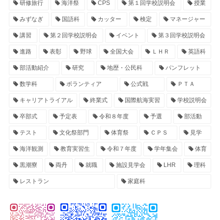
研修旅行
海洋祭
CPS
第１回学校説明会
授業
みずなぎ
国語科
カッター
検定
マネージャー
講習
第２回学校説明会
イベント
第３回学校説明会
進路
表彰
野球
全国大会
ＬＨＲ
英語科
部活動紹介
研究
地歴・公民科
パンフレット
数学科
ボランティア
公式戦
ＰＴＡ
キャリアトライアル
終業式
国際航海実習
学校説明会
卒部式
予定表
令和８年度
予選
部活動
テスト
文化祭部門
体育祭
ＣＰＳ
見学
海洋観測
教育実習生
令和７年度
学年集会
体育
黒潮寮
両丹
就職
施設見学会
LHR
理科
レストラン
家庭科