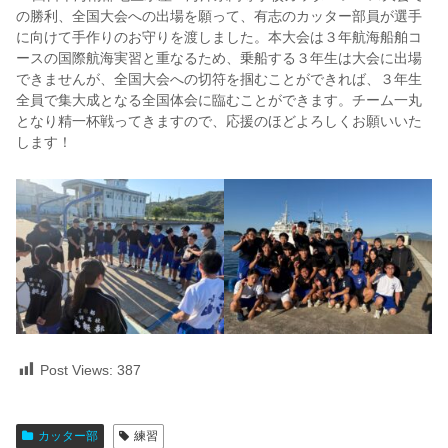
の勝利、全国大会への出場を願って、有志のカッター部員が選手
に向けて手作りのお守りを渡しました。本大会は３年航海船舶コ
ースの国際航海実習と重なるため、乗船する３年生は大会に出場
できませんが、全国大会への切符を掴むことができれば、３年生
全員で集大成となる全国体会に臨むことができます。チーム一丸
となり精一杯戦ってきますので、応援のほどよろしくお願いいた
します！
Post Views:
387
カッター部
練習