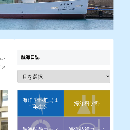
航海日誌
8.07
テス
海洋学科群（１
海洋科学科
年生）
航海船舶コース
海洋技術コース