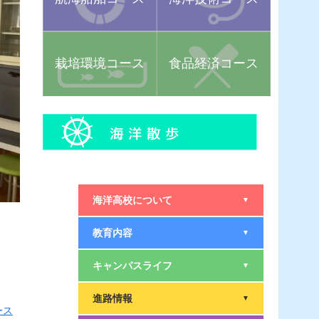
栽培環境コース
食品経済コース
海洋高校について
▼
教育内容
▼
キャンパスライフ
▼
進路情報
▼
ース