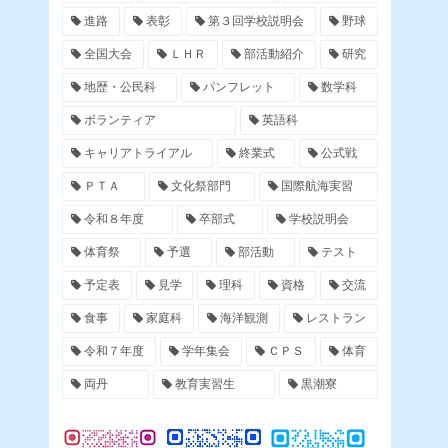
進路
表彰
第３回学校説明会
野球
全国大会
ＬＨＲ
部活動紹介
研究
地歴・公民科
パンフレット
数学科
ボランティア
英語科
キャリアトライアル
終業式
公式戦
ＰＴＡ
文化祭部門
国際航海実習
令和８年度
卒部式
学校説明会
体育祭
予選
部活動
テスト
予定表
見学
理科
資格
交流
食事
家庭科
海洋観測
レストラン
令和７年度
学年集会
ＣＰＳ
体育
両丹
教育実習生
黒潮寮