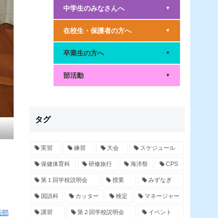
中学生のみなさんへ
▼
在校生・保護者の方へ
▼
卒業生の方へ
▼
部活動
▼
タグ
実習
練習
大会
スケジュール
保健体育科
研修旅行
海洋祭
CPS
第１回学校説明会
授業
みずなぎ
国語科
カッター
検定
マネージャー
講習
第２回学校説明会
イベント
画部