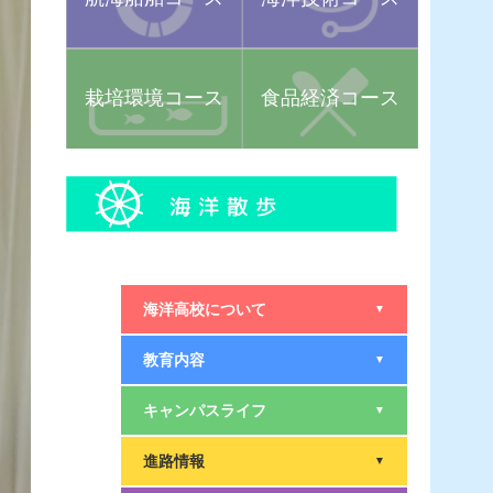
栽培環境コース
食品経済コース
海洋高校について
▼
教育内容
▼
キャンパスライフ
▼
進路情報
▼