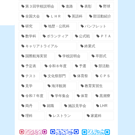
第３回学校説明会
進路
表彰
野球
全国大会
ＬＨＲ
英語科
部活動紹介
研究
地歴・公民科
パンフレット
数学科
ボランティア
公式戦
ＰＴＡ
キャリアトライアル
終業式
国際航海実習
学校説明会
卒部式
予定表
令和８年度
予選
部活動
テスト
文化祭部門
体育祭
ＣＰＳ
見学
海洋観測
教育実習生
令和７年度
学年集会
体育
黒潮寮
両丹
就職
施設見学会
LHR
理科
レストラン
家庭科