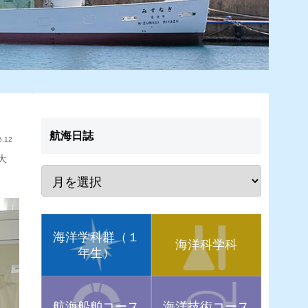
航海日誌
6.12
大
海洋学科群（１
海洋科学科
年生）
航海船舶コース
海洋技術コース