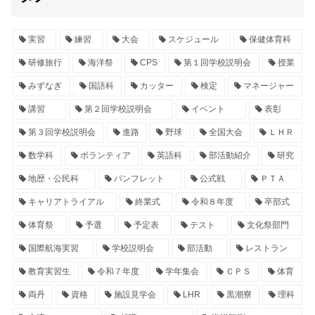
実習
練習
大会
スケジュール
保健体育科
研修旅行
海洋祭
CPS
第１回学校説明会
授業
みずなぎ
国語科
カッター
検定
マネージャー
講習
第２回学校説明会
イベント
表彰
第３回学校説明会
進路
野球
全国大会
ＬＨＲ
数学科
ボランティア
英語科
部活動紹介
研究
地歴・公民科
パンフレット
公式戦
ＰＴＡ
キャリアトライアル
終業式
令和８年度
卒部式
体育祭
予選
予定表
テスト
文化祭部門
国際航海実習
学校説明会
部活動
レストラン
教育実習生
令和７年度
学年集会
ＣＰＳ
体育
両丹
資格
施設見学会
LHR
黒潮寮
理科